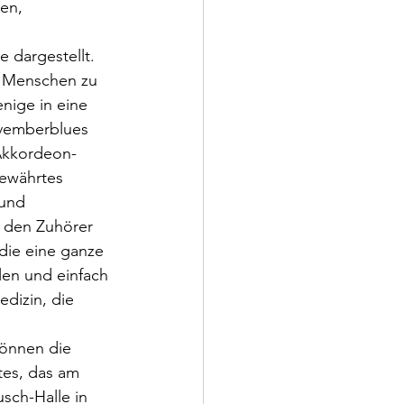
en, 
 dargestellt. 
en Menschen zu 
nige in eine 
vemberblues 
Akkordeon-
ewährtes 
und 
 den Zuhörer 
ie eine ganze 
len und einfach 
dizin, die 
önnen die 
es, das am 
sch-Halle in 