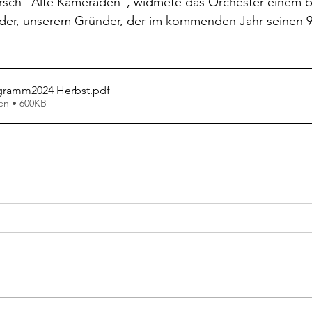
rsch "Alte Kameraden", widmete das Orchester einem 
der, unserem Gründer, der im kommenden Jahr seinen 9
gramm2024 Herbst
.pdf
en • 600KB