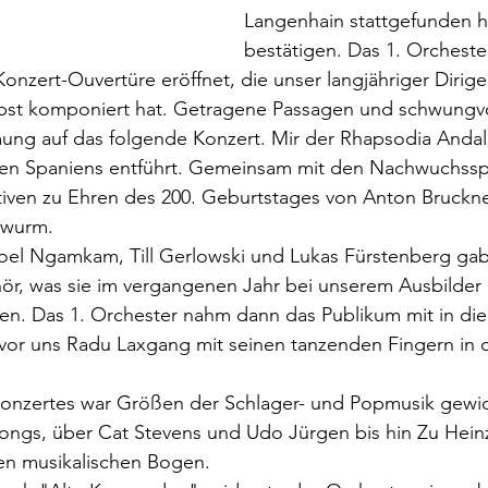
Langenhain stattgefunden ha
bestätigen. Das 1. Orcheste
onzert-Ouvertüre eröffnet, die unser langjähriger Dirige
bst komponiert hat. Getragene Passagen und schwungvo
ung auf das folgende Konzert. Mir der Rhapsodia Andal
en Spaniens entführt. Gemeinsam mit den Nachwuchsspi
ktiven zu Ehren des 200. Geburtstages von Anton Bruckn
rwurm.
Joel Ngamkam, Till Gerlowski und Lukas Fürstenberg ga
ör, was sie im vergangenen Jahr bei unserem Ausbilder
en. Das 1. Orchester nahm dann das Publikum mit in die
vor uns Radu Laxgang mit seinen tanzenden Fingern in d
 Konzertes war Größen der Schlager- und Popmusik gewi
ongs, über Cat Stevens und Udo Jürgen bis hin Zu Heinz
nen musikalischen Bogen.