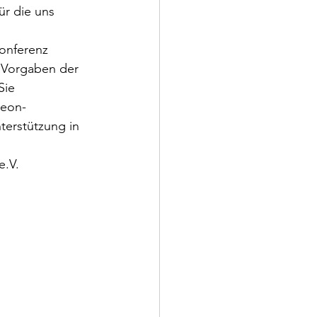
ür die uns 
onferenz 
 Vorgaben der 
Sie 
deon-
erstützung in 
e.V.