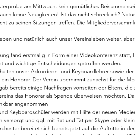
hesterprobe am Mittwoch, kein gemütliches Beisammensei
uch keine Neuigkeiten! Ist das nicht schrecklich? Natürl
cht zu seinen Sitzungen treffen. Die Mitgliederversamml
ben und natürlich auch unser Vereinsleben weiter, aber 
ung fand erstmalig in Form einer Videokonferenz statt, 
t und wichtige Entscheidungen getroffen werden:
rhalten unser Akkordeon- und Keyboardlehrer sowie der 
n ein Honorar. Der Verein übernimmt zunächst für die M
gab bereits einige Nachfragen vonseiten der Eltern, die 
reins das Honorar als Spende überweisen möchten. Das i
dankbar angenommen
nd Keyboardschüler werden mit Hilfe der neuen Medien
 versorgt und ggf. mit Rat und Tat per Skype oder klei
chester bereitet sich bereits jetzt auf die Auftritte in de