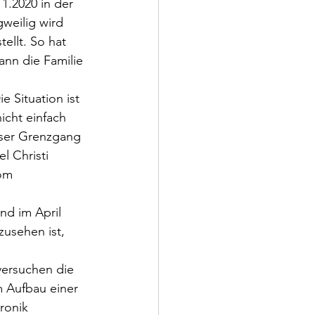
1.2020 in der 
weilig wird 
ellt. So hat 
nn die Familie 
e Situation ist 
cht einfach 
nser Grenzgang 
l Christi 
om 
nd im April 
usehen ist, 
ersuchen die 
m Aufbau einer 
ronik 