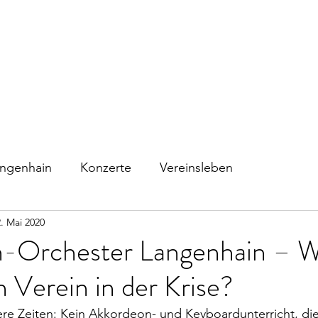
Home
Verein
1.Orchester
A
ngenhain
Konzerte
Vereinsleben
. Mai 2020
-Orchester Langenhain – W
n Verein in der Krise?
ere Zeiten: Kein Akkordeon- und Keyboardunterricht, di