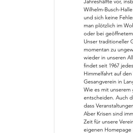
Jahreshälfte vor, in
Wilhelm-Busch-Halle 
und sich keine Fehle
man plötzlich im Wo
oder bei geöffnetem
Unser traditioneller 
momentan zu ungewis
wieder in unseren Al
findet seit 1967 jede
Himmelfahrt auf den 
Gesangverein in Lang
Wie es mit unserem 
entscheiden. Auch di
dass Veranstaltunge
Aber Krisen sind im
Zeit für unsere Vere
eigenen Homepage be