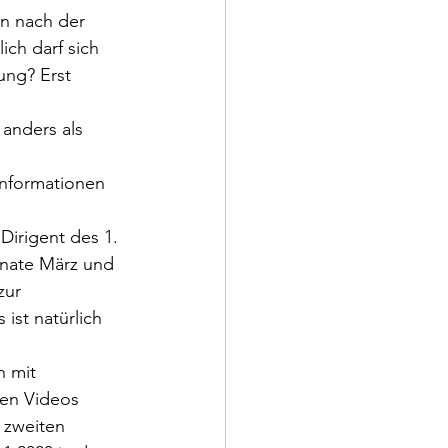
n nach der 
ich darf sich 
ung? Erst 
anders als 
Informationen 
Dirigent des 1. 
onate März und 
zur 
st natürlich 
 mit 
nen Videos 
r zweiten 