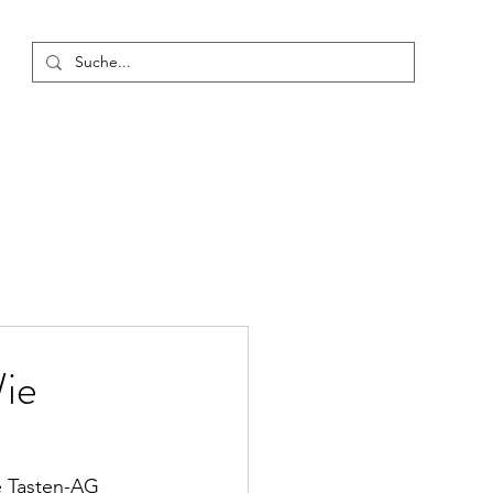
usbildung
Konzerte
Termine
Blog
Mehr
ie
e Tasten-AG 