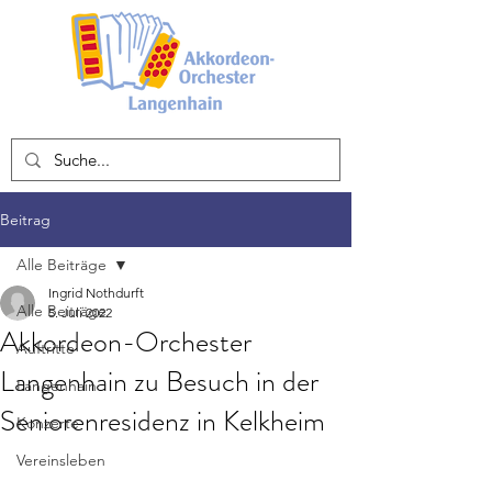
Beitrag
Alle Beiträge
Ingrid Nothdurft
Alle Beiträge
5. Juli 2022
Akkordeon-Orchester
Auftritte
Langenhain zu Besuch in der
Langenhain
Seniorenresidenz in Kelkheim
Konzerte
Vereinsleben