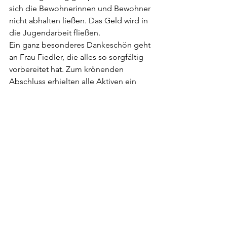
sich die Bewohnerinnen und Bewohner 
nicht abhalten ließen. Das Geld wird in 
die Jugendarbeit fließen.
Ein ganz besonderes Dankeschön geht 
an Frau Fiedler, die alles so sorgfältig 
vorbereitet hat. Zum krönenden 
Abschluss erhielten alle Aktiven ein 
liebevoll geschnürtes Päckchen mit 
Süßigkeiten und Blumensamen für 
einen blühenden Sommer.
Orchester und Senioren waren sich 
einig: Das muss wiederholt werden! 
Vielleicht ergibt sich die Möglichkeit, 
dass wir in der Vorweihnachtszeit 
wieder zu einem kleinen Konzert 
vorbeikommen. Hoffentlich macht uns 
Corona keinen Strich durch die 
Rechnung!