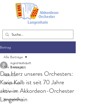
Beitrag
Alle Beiträge
Ingrid Nothdurft
Alle Beiträge
3. März 2025
Das Herz unseres Orchesters:
Auftritte
Karin Kolb ist seit 70 Jahre
Langenhain
aktiv im Akkordeon-Orchester
Konzerte
Langenhain
Vereinsleben