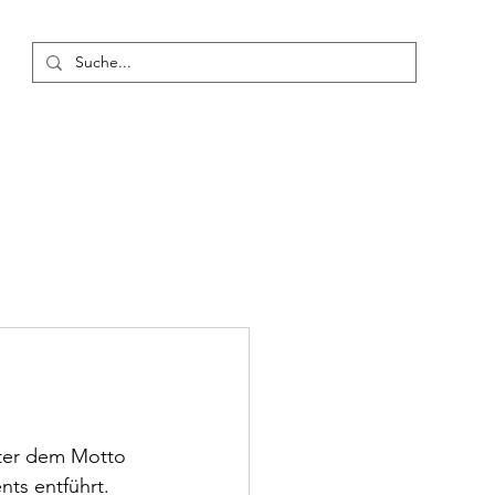
usbildung
Konzerte
Termine
Blog
Mehr
ter dem Motto 
ts entführt.