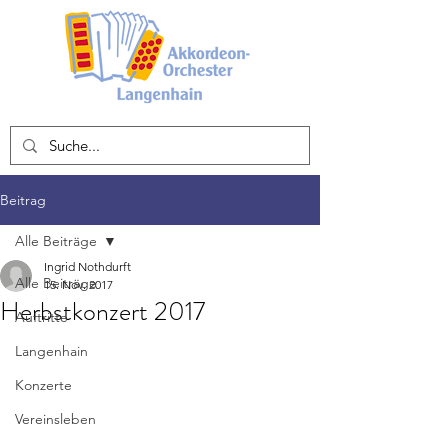
Beitrag
Alle Beiträge
Ingrid Nothdurft
Alle Beiträge
15. Nov. 2017
Herbstkonzert 2017
Auftritte
Langenhain
Konzerte
Vereinsleben