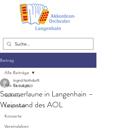
Beitrag
Alle Beiträge
Ingrid Nothdurft
Alle Beiträge
13. Juli 2023
Sommerlaune in Langenhain –
Auftritte
Weinstand des AOL
Langenhain
Konzerte
Vereinsleben