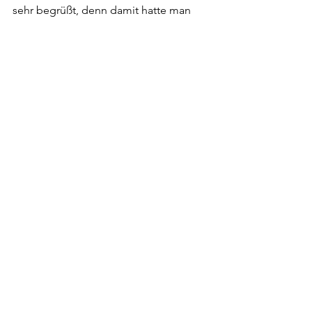
sehr begrüßt, denn damit hatte man 
eine gute Grundlage für die 
Weinverkostung.
Für die Unterhaltung sorgten die 
Gäste: Es gab gute Gespräche und 
man hat auch die eine oder andere 
Neuigkeit erfahren. Der gute Besuch 
zeigte wieder einmal, dass eine solche 
Veranstaltung im Bergdorf Langenhain 
gerne angenommen wird. 
Kommentare
Kommentar verfassen...