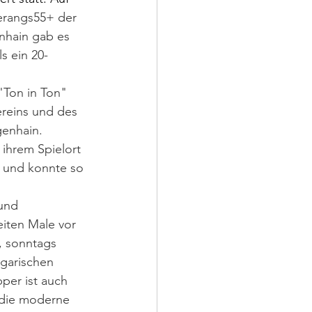
rangs55+ der 
nhain gab es 
s ein 20-
 
Ton in Ton" 
reins und des 
enhain. 
ihrem Spielort 
n und konnte so 
und 
iten Male vor 
, sonntags 
garischen 
pper ist auch 
 die moderne 