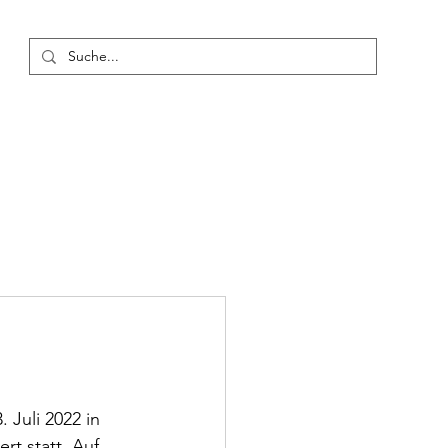
usbildung
Konzerte
Termine
Blog
Mehr
 Juli 2022 in 
t statt. Auf 