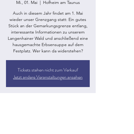
Mi., 01. Mai
  |  
Hofheim am Taunus
Auch in diesem Jahr findet am 1. Mai
wieder unser Grenzgang statt: Ein gutes
Stück an der Gemarkungsgrenze entlang,
interessante Informationen zu unserem
Langenhainer Wald und anschließend eine
hausgemachte Erbsensuppe auf dem
Festplatz. Wer kann da widerstehen?
Tickets stehen nicht zum Verkauf
Jetzt andere Veranstaltungen ansehen
Zeit & Ort
01. Mai 2024, 09:00 – 17:30
Hofheim am Taunus, Festplatz Zu den
Eichen, Sportplatzstraße, 65719 Hofheim am
Taunus, Deutschland